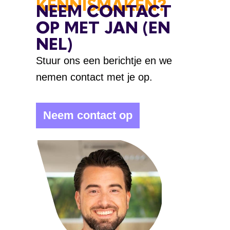
KENNISMAKEN?
NEEM CONTACT
OP MET JAN (EN
NEL)
Stuur ons een berichtje en we
nemen contact met je op.
Neem contact op