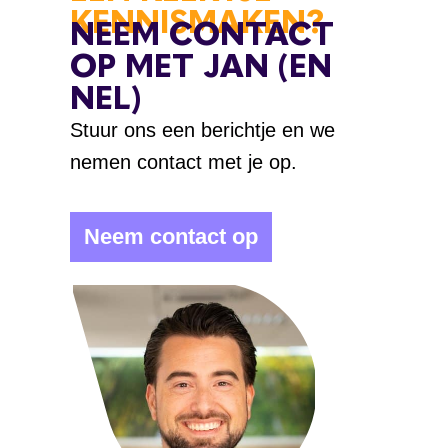
KENNISMAKEN?
NEEM CONTACT
OP MET JAN (EN
NEL)
Stuur ons een berichtje en we
nemen contact met je op.
Neem contact op