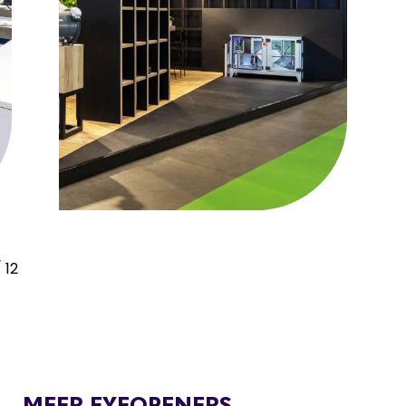
/
12
MEER EYEOPENERS